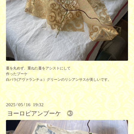
蔓を丸めず、重ねた蔓をアシストにして
作ったブーケ
白バラ(アヴァランチェ）グリーンのリシアンサスが美しいです。
2025
/
05
/
16 19:32
ヨーロピアンブーケ ③